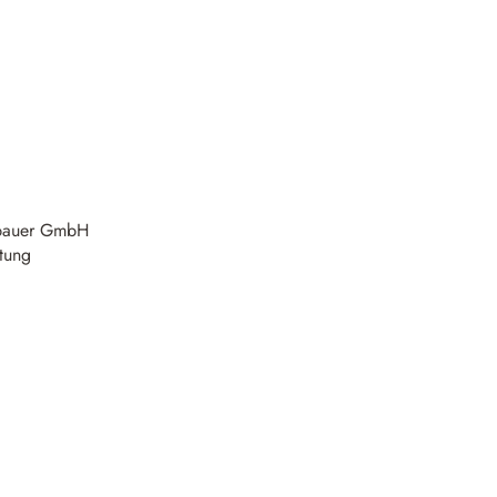
bauer GmbH
atung