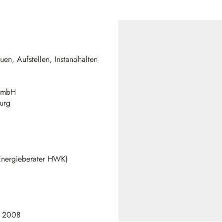
en, Aufstellen, Instandhalten
 GmbH
burg
(Energieberater HWK)
I 2008